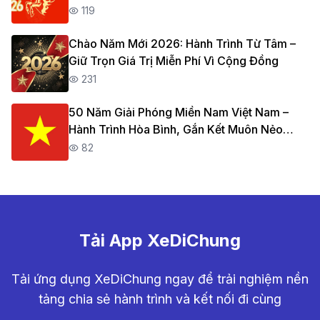
Chuyến
119
Chào Năm Mới 2026: Hành Trình Từ Tâm –
Giữ Trọn Giá Trị Miễn Phí Vì Cộng Đồng
231
50 Năm Giải Phóng Miền Nam Việt Nam –
Hành Trình Hòa Bình, Gắn Kết Muôn Nẻo
Đường
82
Tải App XeDiChung
Tải ứng dụng XeDiChung ngay để trải nghiệm nền
tảng chia sẻ hành trình và kết nối đi cùng