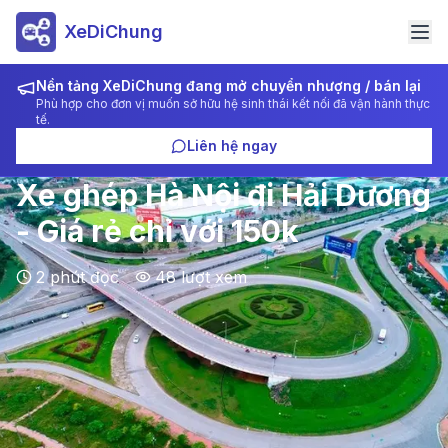
XeDiChung
Nền tảng XeDiChung đang mở chuyển nhượng / bán lại
Phù hợp cho đơn vị muốn sở hữu hệ sinh thái kết nối đã vận hành thực
tế.
Liên hệ ngay
Xe ghép Hà Nội đi Hải Dương
- Giá rẻ chỉ với 150k
2
phút đọc
48
lượt xem