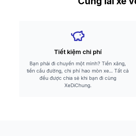
Cùng lái xe 
Tiết kiệm chi phí
Bạn phải đi chuyến một mình? Tiền xăng,
tiền cầu đường, chi phí hao mòn xe... Tất cả
đều được chia sẻ khi bạn đi cùng
XeDiChung.