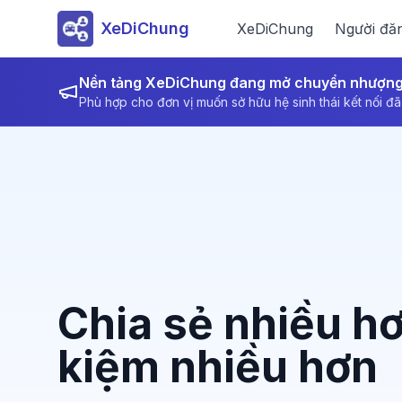
XeDiChung
XeDiChung
Người đăn
Nền tảng XeDiChung đang mở chuyển nhượng /
Phù hợp cho đơn vị muốn sở hữu hệ sinh thái kết nối đã
Chia sẻ nhiều hơ
kiệm nhiều hơn