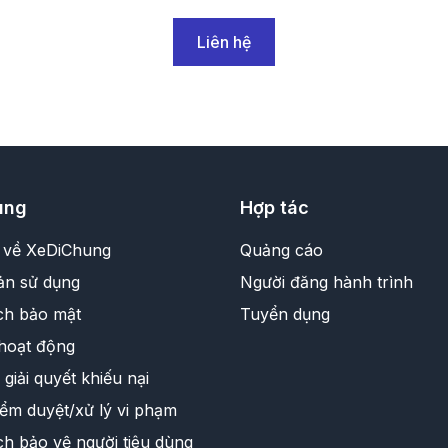
Liên hệ
ung
Hợp tác
u về XeDiChung
Quảng cáo
ản sử dụng
Người đăng hành trình
ch bảo mật
Tuyển dụng
hoạt động
 giải quyết khiếu nại
iểm duyệt/xử lý vi phạm
ch bảo vệ người tiêu dùng