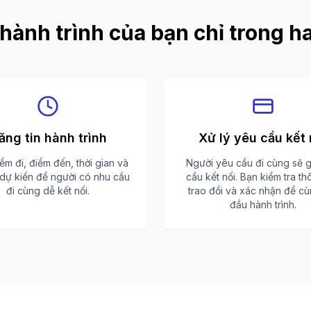
hành trình của bạn chỉ trong ha
ăng tin hành trình
Xử lý yêu cầu kết 
ểm đi, điểm đến, thời gian và
Người yêu cầu đi cùng sẽ 
dự kiến để người có nhu cầu
cầu kết nối. Bạn kiểm tra thô
đi cùng dễ kết nối.
trao đổi và xác nhận để cù
đầu hành trình.