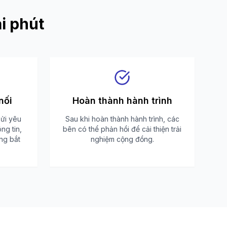
i phút
nối
Hoàn thành hành trình
gửi yêu
Sau khi hoàn thành hành trình, các
ng tin,
bên có thể phản hồi để cải thiện trải
ng bắt
nghiệm cộng đồng.