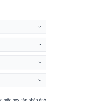
hắc mắc hay cần phản ánh