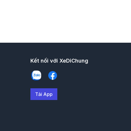
Kết nối với XeDiChung
Tải App