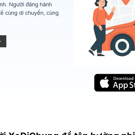
rình. Người đăng hành
 để cùng di chuyển, cùng