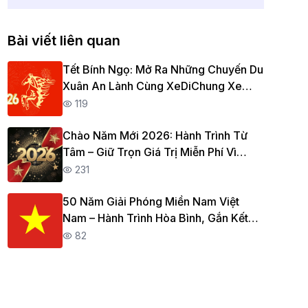
Bài viết liên quan
Tết Bính Ngọ: Mở Ra Những Chuyến Du
Xuân An Lành Cùng XeDiChung Xe
Ghép Xe Tiện Chuyến
119
Chào Năm Mới 2026: Hành Trình Từ
Tâm – Giữ Trọn Giá Trị Miễn Phí Vì
Cộng Đồng
231
50 Năm Giải Phóng Miền Nam Việt
Nam – Hành Trình Hòa Bình, Gắn Kết
Muôn Nẻo Đường
82