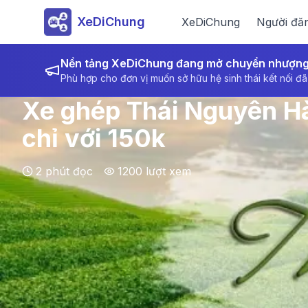
XeDiChung
XeDiChung
Người đăn
Nền tảng XeDiChung đang mở chuyển nhượng /
Phù hợp cho đơn vị muốn sở hữu hệ sinh thái kết nối đã
Xe ghép Thái Nguyên Hà 
chỉ với 150k
2
phút đọc
1200
lượt xem