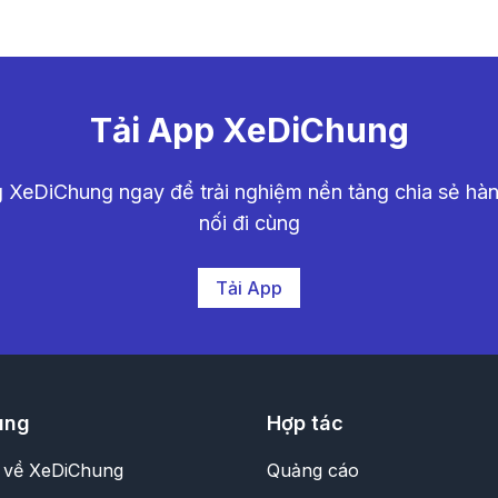
Tải App XeDiChung
 XeDiChung ngay để trải nghiệm nền tảng chia sẻ hành
nối đi cùng
Tải App
ung
Hợp tác
u về XeDiChung
Quảng cáo