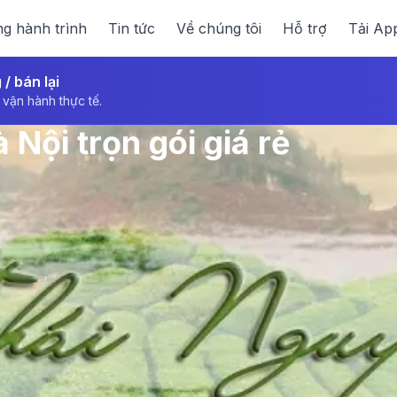
g hành trình
Tin tức
Về chúng tôi
Hỗ trợ
Tải Ap
 bán lại
 vận hành thực tế.
Nội trọn gói giá rẻ