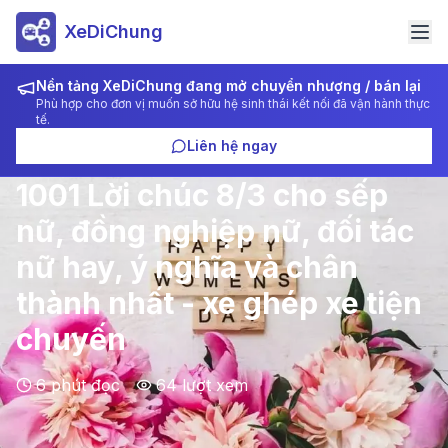
XeDiChung
Nền tảng XeDiChung đang mở chuyển nhượng / bán lại
Phù hợp cho đơn vị muốn sở hữu hệ sinh thái kết nối đã vận hành thực
tế.
Liên hệ ngay
1001 Lời chúc 8/3 cho sếp
nữ, đồng nghiệp nữ, đối tác
nữ hay, ý nghĩa và chân
thành nhất - xe ghép xe tiện
chuyến
6
phút đọc
64
lượt xem