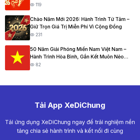
Chuyến
119
Chào Năm Mới 2026: Hành Trình Từ Tâm –
Giữ Trọn Giá Trị Miễn Phí Vì Cộng Đồng
231
50 Năm Giải Phóng Miền Nam Việt Nam –
Hành Trình Hòa Bình, Gắn Kết Muôn Nẻo
Đường
82
Tải App XeDiChung
Tải ứng dụng XeDiChung ngay để trải nghiệm nền
tảng chia sẻ hành trình và kết nối đi cùng